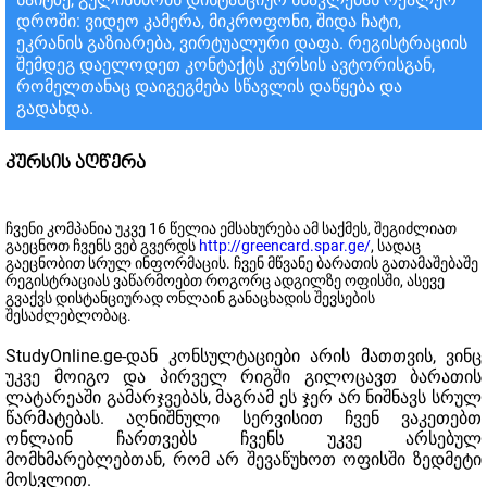
დროში: ვიდეო კამერა, მიკროფონი, შიდა ჩატი,
ეკრანის გაზიარება, ვირტუალური დაფა. რეგისტრაციის
შემდეგ დაელოდეთ კონტაქტს კურსის ავტორისგან,
რომელთანაც დაიგეგმება სწავლის დაწყება და
გადახდა.
კურსის აღწერა
ჩვენი კომპანია უკვე 16 წელია ემსახურება ამ საქმეს, შეგიძლიათ
გაეცნოთ ჩვენს ვებ გვერდს
http://greencard.spar.ge/
, სადაც
გაეცნობით სრულ ინფორმაცის. ჩვენ მწვანე ბარათის გათამაშებაშე
რეგისტრაციას ვაწარმოებთ როგორც ადგილზე ოფისში, ასევე
გვაქვს დისტანციურად ონლაინ განაცხადის შევსების
შესაძლებლობაც.
StudyOnline.ge-დან კონსულტაციები არის მათთვის, ვინც
უკვე მოიგო და პირველ რიგში გილოცავთ ბარათის
ლატარეაში გამარჯვებას, მაგრამ ეს ჯერ არ ნიშნავს სრულ
წარმატებას. აღნიშნული სერვისით ჩვენ ვაკეთებთ
ონლაინ ჩართვებს ჩვენს უკვე არსებულ
მომხმარებლებთან, რომ არ შევაწუხოთ ოფისში ზედმეტი
მოსვლით.